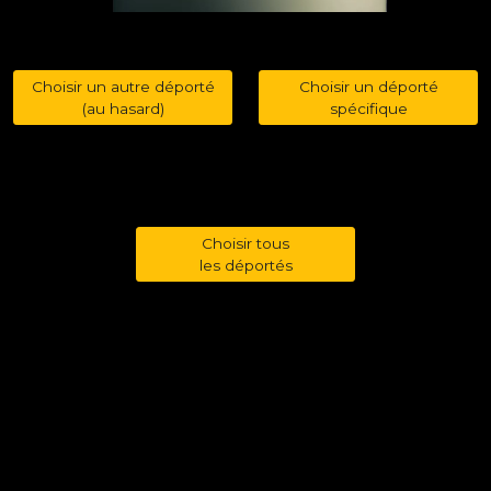
Choisir un autre déporté
Choisir un déporté
(au hasard)
spécifique
Choisir tous
les déportés